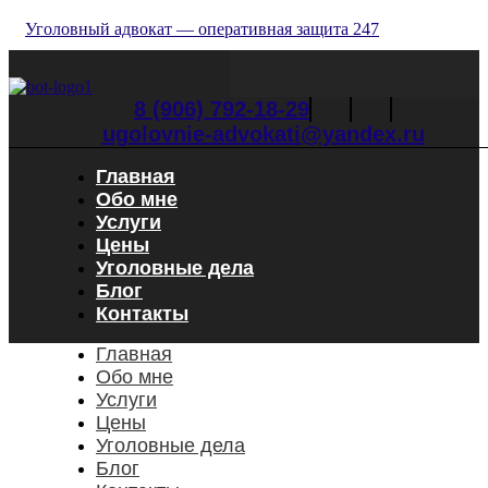
Skip
Уголовный адвокат — оперативная защита 247
to
the
content
8 (906) 792-18-29
ugolovnie-advokati@yandex.ru
Главная
Обо мне
Услуги
Цены
Уголовные дела
Блог
Контакты
Главная
Обо мне
Услуги
Цены
Уголовные дела
Блог