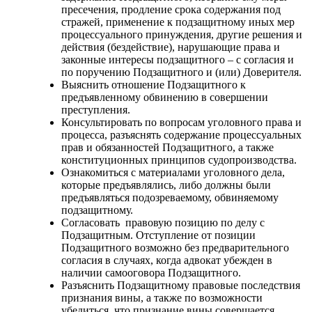
пресечения, продление срока содержания под
стражей, применение к подзащитному иных мер
процессуального принуждения, другие решения и
действия (бездействие), нарушающие права и
законные интересы подзащитного – с согласия и
по поручению Подзащитного и (или) Доверителя.
Выяснить отношение Подзащитного к
предъявленному обвинению в совершении
преступления.
Консультировать по вопросам уголовного права и
процесса, разъяснять содержание процессуальных
прав и обязанностей Подзащитного, а также
конституционных принципов судопроизводства.
Ознакомиться с материалами уголовного дела,
которые предъявлялись, либо должны были
предъявляться подозреваемому, обвиняемому
подзащитному.
Согласовать правовую позицию по делу с
Подзащитным. Отступление от позиции
Подзащитного возможно без предварительного
согласия в случаях, когда адвокат убежден в
наличии самооговора Подзащитного.
Разъяснить Подзащитному правовые последствия
признания вины, а также по возможности
убедиться, что признание вины совершается