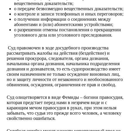
вещественных доказательств;
о передаче безвозмездно вещественных доказательств;
о контроле и записи телефонных и иных переговоров;
о получении информации о соединениях между
абонентами и (или) абонентскими устройствами;
о разрешении отмены постановления о прекращении
уголовного дела или уголовного преследования.
Суд правомочен в ходе досудебного производства
рассматривать жалобы на действия (бездействие) и
решения прокурора, следователя, органа дознания,
начальника органа дознания, начальника подразделения
дознания и дознавателя, то есть судопроизводство имеет
своим назначением не только осуждение виновных лиц,
но и защиту личности от незаконного и необоснованного
обвинения, осуждения, ограничения ее прав и свобод.
Суд олицетворяется в виде Фемиды – богини правосудия,
которая предстает перед нами в незрячем виде и с
карающим мечом правосудия в руках, при этом нельзя
забывать, что судья это прежде всего человек, а человеку
свойственно ошибаться.
Судебная ошибка может нанести непоправимый вред не