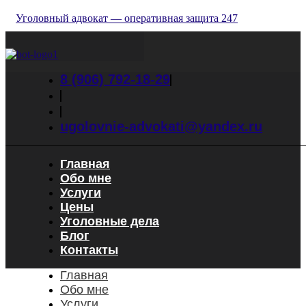
Skip
Уголовный адвокат — оперативная защита 247
to
the
content
8 (906) 792-18-29
ugolovnie-advokati@yandex.ru
Главная
Обо мне
Услуги
Цены
Уголовные дела
Блог
Контакты
Главная
Обо мне
Услуги