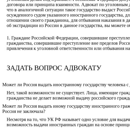
договора или принципа взаимности.
Адвокат по уголовным д
что в аналогичной ситуации такое государство выдаст Росс
осужденного судом указанного иностранного государства, д
отношении своего гражданина, для отбывания наказания в д
об экстрадиции из России в данное государства, вы можете
1. Граждане Российской Федерации, совершившие преступлени
гражданства, совершившие преступление вне пределов Росс
привлечения к уголовной ответственности или отбывания н
ЗАДАТЬ ВОПРОС АДВОКАТУ
Может ли Россия выдать иностранному государству человека с 
Нет, такой возможности не существует. Лица, имеющие гра
гражданства не делает возможной выдачу российского гражд
Может ли Россия выдать иному государству иностранного гра
Россия не заключала?
Несмотря на то, что УК РФ называет одно условие для выда
возможность выдачи иностранных граждан на основе принци