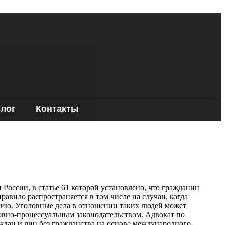
лог
Контакты
России, в статье 61 которой установлено, что гражданин
равило распространяется в том числе на случаи, когда
сию. Уголовные дела в отношении таких людей может
ловно-процессуальным законодательством.
Адвокат по
ждан и лиц без гражданства на основе международного