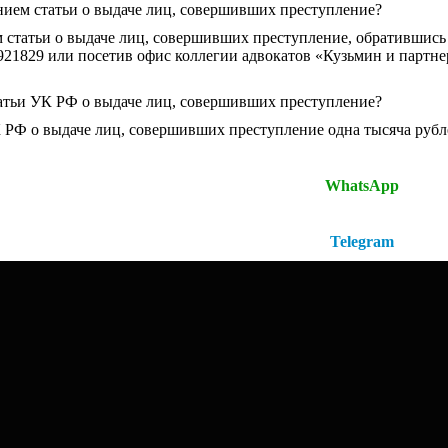
нием статьи о выдаче лиц, совершивших преступление?
 статьи о выдаче лиц, совершивших преступление, обратившись
21829 или посетив офис коллегии адвокатов «Кузьмин и партнер
статьи УК РФ о выдаче лиц, совершивших преступление?
К РФ о выдаче лиц, совершивших преступление одна тысяча рубл
Отсканируйте QR-код для перехода в
WhatsApp
Отсканируйте QR-код для перехода в
Telegram