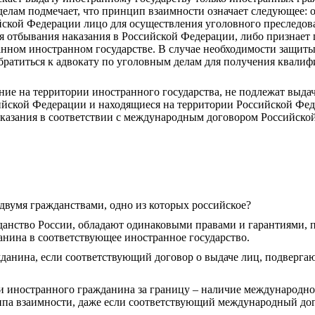
елам подмечает, что принцип взаимности означает следующее: о
ийской Федерации лицо для осуществления уголовного преследов
ля отбывания наказания в Российской Федерации, либо признае
анном иностранном государстве.
В случае необходимости защиты
 обратиться к адвокату по уголовным делам для получения ква
е на территории иностранного государства, не подлежат выдаче
ийской Федерации и находящиеся на территории Российской Фед
аказания в соответствии с международным договором Российско
двумя гражданствами, одно из которых российское?
жданство России, обладают одинаковыми правами и гарантиями,
анина в соответствующее иностранное государство.
жданина, если соответствующий договор о выдаче лиц, подверг
чи иностранного гражданина за границу – наличие международног
па взаимности, даже если соответствующий международный дог