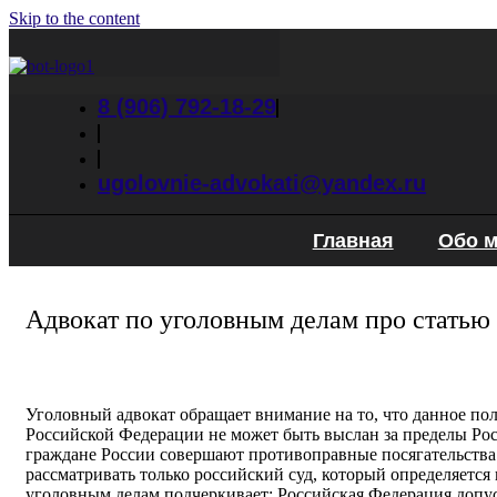
Skip to the content
8 (906) 792-18-29
ugolovnie-advokati@yandex.ru
Главная
Обо 
Адвокат по уголовным делам про статью
Уголовный адвокат обращает внимание на то, что данное по
Российской Федерации не может быть выслан за пределы Ро
граждане России совершают противоправные посягательства 
рассматривать только российский суд, который определяетс
уголовным делам подчеркивает: Российская Федерация допус