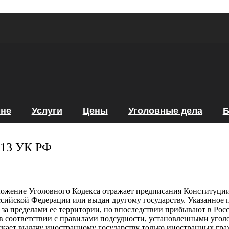
мне
Услуги
Цены
Уголовные дела
Б
 13 УК РФ
ложение Уголовного Кодекса отражает предписания Конституции 
ссийской Федерации или выдан другому государству.
Указанное п
за пределами ее территории, но впоследствии прибывают в Рос
я в соответствии с правилами подсудности, установленными уго
кает выдачу иностранному государству только иностранных гра