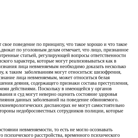
вое поведение по принципу, что такое хорошо и что такое
двокат по уголовным делам отмечает, что лицо, признанное
мотренные статьей, регулирующей вопросы ответственности
кого характера, которые могут реализовываться как в
ризнания лица невменяемым необходимо доказать несколько
у, к таким заболеваниям могут относиться: шизофрения,
знание лица невменяемым, может относиться белая
ения деяния, содержащего признаки состава преступления,
оими действиями.
Поскольку в имеющейся у органов
вания и суд могут неверно оценить состояние здоровья
 влияния данных заболеваний на поведение обвиняемого.
сихоневрологических диспансерах не могут самостоятельно
 стороны недобросовестных сотрудников полиции, которые
стоянии невменяемости, то есть не могло осознавать
го психического расстройства, временного психического