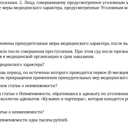
я психики. 2. Лицу, совершившему предусмотренное уголовным з
е меры медицинского характера, предусмотренные Уголовным к
начены принудительные меры медицинского характера, после вы
тупило после совершения преступления. При этом суд после при
я в медицинской организации в срок наказания.
дицинского характера?
шь период, по истечении которого проводится первое (6 месяцев
или прекращения применения принудительных мер медицинского
ием статьи о невменяемости?
м статьи о Невменяемости, обратившись к адвокату по уголовн
коллегии адвокатов «Кузьмин и партнеры», которая находится р
татьи о невменяемости?
невменяемости одна тысяча рублей.