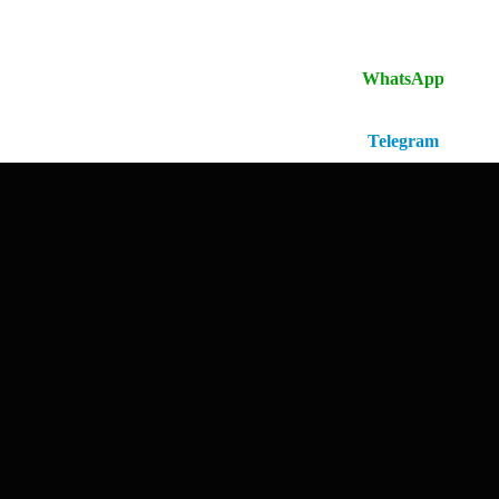
Отсканируйте QR-код для перехода в
WhatsApp
Отсканируйте QR-код для перехода в
Telegram