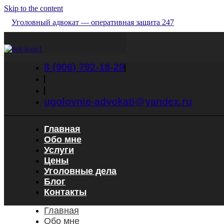
Skip to the content
Уголовный адвокат — оперативная защита 247
8 (906) 792-18-29
ugolovnie-advokati@yandex.ru
Главная
Обо мне
Услуги
Цены
Уголовные дела
Блог
Контакты
Главная
Обо мне