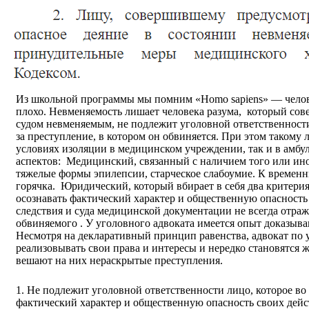
Из школьной программы мы помним «Homo sapiens» — человек
плохо. Невменяемость лишает человека разума, который сов
судом невменяемым, не подлежит уголовной ответственности
за преступление, в котором он обвиняется.
При этом такому 
условиях изоляции в медицинском учреждении, так и в амбу
аспектов:
Медицинский, связанный с наличием того или ино
тяжелые формы эпилепсии, старческое слабоумие.
К временн
горячка.
Юридический, который вбирает в себя два критерия
осознавать фактический характер и общественную опасност
следствия и суда медицинской документации не всегда отраж
обвиняемого . У уголовного адвоката имеется опыт доказыв
Несмотря на декларативный принцип равенства, адвокат по у
реализовывать свои права и интересы и нередко становятся 
вешают на них нераскрытые преступления.
1. Не подлежит уголовной ответственности лицо, которое во
фактический характер и общественную опасность своих дейс