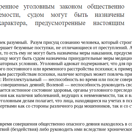
 разумный. Разум присущ сознанию человека, который строит с
ершает безумные поступки, не отличающиеся от преступлений.
А
, то есть ему не могут быть назначены меры наказания, предус
лицу могут быть судом назначены принудительные меры медицинс
латорных условиях.
Уголовный адвокат подчеркивает, что для п
го постоянного или временного расстройства психики; к
пример
ым расстройствам психики, наличие которых может повлечь при
:
Интеллектуальный — неспособность во время или после соверш
ь совершенных деяний;
Волевой — неспособность руководить св
ается истинное состояние здоровья, органы уголовного преследо
ания как наличия заболеваний, ведущих к невменяемости, так и
головным делам полагает, что лица, находящиеся на учетах в п
жертвами как со стороны различного рода мошенников, так и со
 время совершения общественно опасного деяния находилось в со
твий (бездействия) либо руководить ими вследствие хроническо