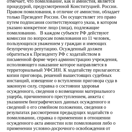
отмечает, что помилование, как и амнистия, является
процедурой, предусмотренной Конституцией. России.
Правом помилования, в отличие от амнистии, обладает
только Президент России. Он осуществляет это право
путем подписания соответствующего указа, в котором
указано конкретное лицо (лица), подлежащие
помилованию. В каждом субъекте РФ действуют
комиссии по вопросам помилования из 11 человек,
пользующихся уважением у граждан и имеющих
безупречную репутацию.
Осужденный должен
обратиться к Президенту РФ с ходатайством в
письменной форме через администрацию учреждения,
исполняющего наказание которое направляется в
территориальный УФСИН. К ходатайству прилагаются:
копии приговора, решений вышестоящих судебных
инстанций, извещение о вступлении приговора суда в
законную силу, справка о состоянии здоровья
осужденного, сведения о возмещении материального
ущерба, причиненного преступлением, анкета с
указанием биографических данных осужденного и
сведений о его семейном положении, сведения о
результатах рассмотрения предыдущих ходатайств о
помиловании, справка о применении в отношении
осужденного акта амнистии или помилования либо о
применении условно-досрочного освобождения от