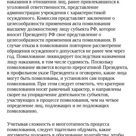
наказания в отношении лиц, ранее привлекавшихся к
уголовной ответственности, представление
администрации учреждения с характеристикой
осужденного.
Комиссия представляет заключение о
целесообразности применения акта помилования
высшему должностному лицу субъекта РФ, которое
вносит Президенту РФ свое представление о
целесообразности применения акта помилования.
В
случае отказа в помиловании повторное рассмотрение
обращения осужденного допускается не ранее чем через
год.
Помилование ликвидирует последствия назначения
лицу наказания, в том числе судимость.
Поскольку
помилование является всецело прерогативой Президента,
в профильном указе Президента и оговорено, какие лица
могут быть помилованы, и установлен сам порядок
помилования. При этом следует отметить, что критерии
помилования носят рамочный характер, и направлены
скорее на упорядочение деятельности субъектов,
участвующих в процессе помилования, чем на четкое
определение лиц, подлежащих и не подлежащих
помилованию.
Учитывая сложность и многоэтапность процесса
помилования, следует тщательно обдумать, какие
аргументы положить в обоснование ходатайства, чтобы