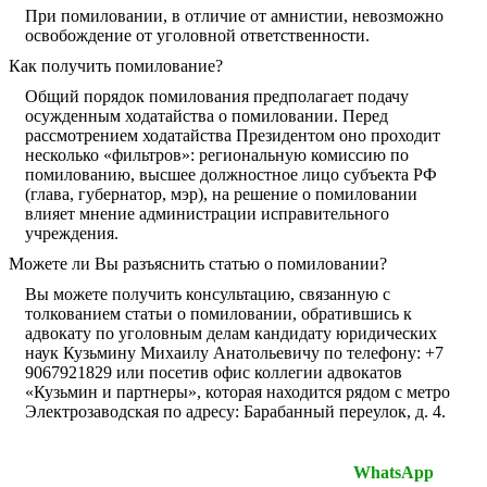
При помиловании, в отличие от амнистии, невозможно
освобождение от уголовной ответственности.
Как получить помилование?
Общий порядок помилования предполагает подачу
осужденным ходатайства о помиловании. Перед
рассмотрением ходатайства Президентом оно проходит
несколько «фильтров»: региональную комиссию по
помилованию, высшее должностное лицо субъекта РФ
(глава, губернатор, мэр), на решение о помиловании
влияет мнение администрации исправительного
учреждения.
Можете ли Вы разъяснить статью о помиловании?
Вы можете получить консультацию, связанную с
толкованием статьи о помиловании, обратившись к
адвокату по уголовным делам кандидату юридических
наук Кузьмину Михаилу Анатольевичу по телефону: +7
9067921829 или посетив офис коллегии адвокатов
«Кузьмин и партнеры», которая находится рядом с метро
Электрозаводская по адресу: Барабанный переулок, д. 4.
Отсканируйте QR-код для перехода в
WhatsApp