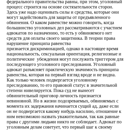
федерального правительства равны, при этом, уголовный
процесс строится на основе состязательности сторон.
Здесь уже надо оценивать силы и средства, которые они
могут задействовать для защиты от предъявленного
обвинения. О каком равенстве можно говорить, когда
большинство уголовных дел рассматриваются с участием
адвокатов по назначению, то есть у обвиняемого нет
средств для оплаты своего защитника. В теории права
нарушение принципа равенства
признается дискриминацией, однако в настоящее время
национальность, сексуальная ориентация, религиозные и
политические убеждения могут послужить триггером для
последующего уголовного преследования. Уголовный
адвокат разъясняет практическую значимость принципа
равенства, которая на первый взгляд вроде и не видна.
Как только человек подвергается уголовному
преследованию, то его правовой статус в значительной
степени нивелируется. Пока суд не вынесет
обвинительный приговор личность признается
невиновной. Но в жизни подозреваемых, обвиняемых с
момента их задержания начинается сущий ад, даже если
он не подвергается какому нибудь насилию, отношение к
ним невозможно назвать уважительным, так как равные
права с другими людьми никто не соблюдает. Адвокат по
уголовным делам советует, что первый шаг к своему