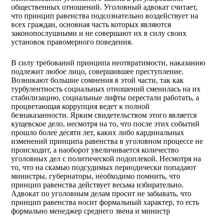
общественных отношений. Уголовный адвокат считает,
что принцип равенства подсознательно воздействует на
всех граждан, основная часть которых являются
законопослушными и не совершают их в силу своих
установок правомерного поведения.
В силу требований принципа неотвратимости, наказанию
подлежит любое лицо, совершившее преступление.
Возникают большие сомнения в этой части, так как
турбулентность социальных отношений сменилась на их
стабилизацию, социальные лифты перестали работать, а
процветающая коррупция ведет к полной
безнаказанности. Ярким свидетельством этого является
кущевское дело, несмотря на то, что после этих событий
прошло более десяти лет, каких либо кардинальных
изменений принципа равенства в уголовном процессе не
происходит, а наоборот увеличивается количество
уголовных дел с политической подоплекой. Несмотря на
то, что на скамью подсудимых периодически попадают
министры, губернаторы, необходимо помнить, что
принцип равенства действует весьма избирательно.
Адвокат по уголовным делам просит не забывать, что
принцип равенства носит формальный характер, то есть
формально менеджер среднего звена и министр