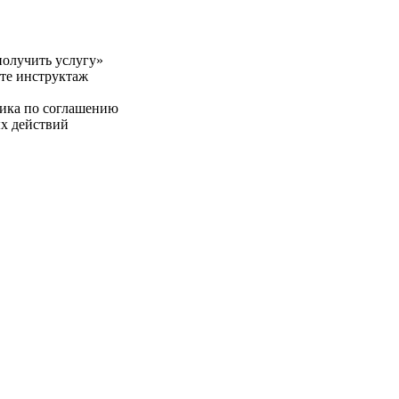
получить услугу»
ите инструктаж
ника по соглашению
ых действий