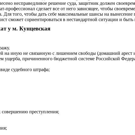
несено несправедливое решение суда, защитник должен своеврем
т-профессионал сделает все от него зависящее, чтобы своевреме
да. Для того, чтобы дать себе максимальные шансы на вынесение
ист сможет сориентироваться в нестандартной ситуации и быть 
ат у м. Кунцевская
ражу.
й на иную не связанную с лишением свободы (домашний арест 
ем ущерба, причиненного бюджетной системе Российской Федера
виде судебного штрафа;
к совершению преступления;
ния;