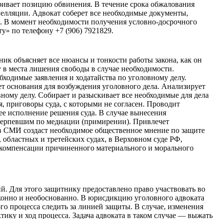
аривает позицию обвинения. В течение срока обжалования
пелляции. Адвокат соберет все необходимые документы,
я. В момент необходимости получения условно-досрочного
у» по телефону +7 (906) 7921829.
к объясняет все нюансы и тонкости работы закона, как он
 в места лишения свободы в случае необходимости.
обходимые заявления и ходатайства по уголовному делу.
ет основания для возбуждения уголовного дела. Анализирует
ному делу. Собирает и разыскивает все необходимые для дела
я, приговоры суда, с которыми не согласен. Проводит
е исполнение решения суда. В случае вынесения
отерпевшим по медиации (примирении). Привлечет
в СМИ создаст необходимое общественное мнение по защите
областных и третейских судах, в Верховном суде РФ,
ы компенсации причиненного материального и морального
й. Для этого защитнику предоставлено право участвовать во
аконно и необоснованно. В юрисдикцию уголовного адвоката
о процесса следить за линией защиты. В случае, изменения
тику и ход процесса. Задача адвоката в таком случае — выжать