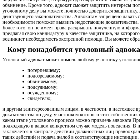
обвинение. Кроме того, адвокат сможет защитить интересы по
уголовному делу вы можете полностью довериться защитнику. А
действующего законодательства. Адвокатам запрещено давать с
необходимости поможет выявить недостающие доказательства. 
Более того, он не имеет права раскрывать полученную информа
предлагая свою кандидатуру в качестве защитника, на которо
возникнет необходимость экстренной помощи, Вы можете обрат
Кому понадобится уголовный адвока
Уголовный адвокат может помочь любому участнику уголовног
потерпевшему;
подозреваемому;
обвиняемому;
подсудимому;
осужденному;
свидетелю;
и другим заинтересованным лицам, в частности, в настоящее в
доказательства по делу, участником которого этот собственник
каком этапе уголовного процесса можно привлечь адвоката При
подходящую в вашем конкретном случае модель поведения. В пр
заключается в контроле действий должностных лиц правоохран
таких действий и подача жалоб в соответствующие инстанции. 