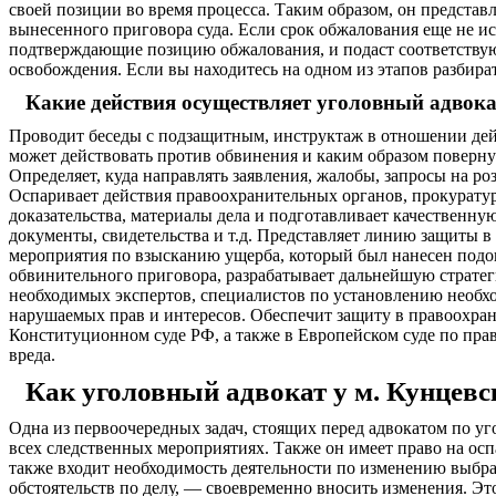
своей позиции во время процесса. Таким образом, он представ
вынесенного приговора суда. Если срок обжалования еще не ис
подтверждающие позицию обжалования, и подаст соответствую
освобождения. Если вы находитесь на одном из этапов разбира
Какие действия осуществляет уголовный адвока
Проводит беседы с подзащитным, инструктаж в отношении дейс
может действовать против обвинения и каким образом повернут
Определяет, куда направлять заявления, жалобы, запросы на роз
Оспаривает действия правоохранительных органов, прокуратур
доказательства, материалы дела и подготавливает качественну
документы, свидетельства и т.д. Представляет линию защиты в
мероприятия по взысканию ущерба, который был нанесен подо
обвинительного приговора, разрабатывает дальнейшую страте
необходимых экспертов, специалистов по установлению необх
нарушаемых прав и интересов. Обеспечит защиту в правоохран
Конституционном суде РФ, а также в Европейском суде по пра
вреда.
Как уголовный адвокат у м. Кунцев
Одна из первоочередных задач, стоящих перед адвокатом по у
всех следственных мероприятиях. Также он имеет право на ос
также входит необходимость деятельности по изменению выбран
обстоятельств по делу, — своевременно вносить изменения. Эт