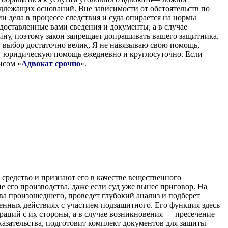
длежащих оснований. Вне зависимости от обстоятельств по
 дела в процессе следствия и суда опирается на нормы
доставленные вами сведения и документы, а в случае
йну, поэтому закон запрещает допрашивать вашего защитника.
, выбор достаточно велик, Я не навязываю свою помощь,
ает юридическую помощь ежедневно и круглосуточно. Если
исом «
Адвокат срочно
».
 средство и признают его в качестве вещественного
пе его производства, даже если суд уже вынес приговор. На
ва произошедшего, проведет глубокий анализ и подберет
енных действиях с участием подзащитного. Его функция здесь
аций с их стороны, а в случае возникновения — пресечение
казательства, подготовит комплект документов для защиты