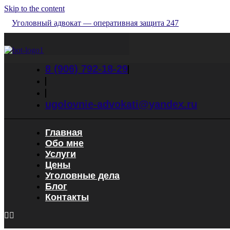
Skip to the content
Уголовный адвокат — оперативная защита 247
8 (906) 792-18-29
ugolovnie-advokati@yandex.ru
Главная
Обо мне
Услуги
Цены
Уголовные дела
Блог
Контакты