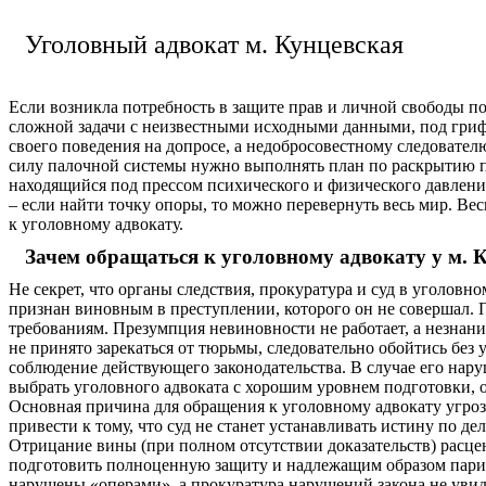
Уголовный адвокат м. Кунцевская
Если возникла потребность в защите прав и личной свободы по
сложной задачи с неизвестными исходными данными, под гриф
своего поведения на допросе, а недобросовестному следователю
силу палочной системы нужно выполнять план по раскрытию п
находящийся под прессом психического и физического давления
– если найти точку опоры, то можно перевернуть весь мир. Ве
к уголовному адвокату.
Зачем обращаться к уголовному адвокату у м. 
Не секрет, что органы следствия, прокуратура и суд в уголо
признан виновным в преступлении, которого он не совершал. 
требованиям. Презумпция невиновности не работает, а незнани
не принято зарекаться от тюрьмы, следовательно обойтись без 
соблюдение действующего законодательства. В случае его нар
выбрать уголовного адвоката с хорошим уровнем подготовки,
Основная причина для обращения к уголовному адвокату угроза
привести к тому, что суд не станет устанавливать истину по д
Отрицание вины (при полном отсутствии доказательств) расцен
подготовить полноценную защиту и надлежащим образом париро
нарушены «операми», а прокуратура нарушений закона не увид