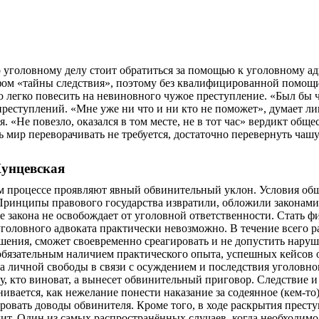
 уголовному делу стоит обратиться за помощью к уголовному ад
ом «тайны следствия», поэтому без квалифицированной помощи,
 легко повесить на невиновного чужое преступление. «Был бы че
реступлений. «Мне уже ни что и ни кто не поможет», думает л
. «Не повезло, оказался в том месте, не в тот час» вердикт об
сь мир переворачивать не требуется, достаточно перевернуть ча
Кунцевская
вном процессе проявляют явный обвинительный уклон. Условия о
Принципы правового государства извратили, обложили законами
е закона не освобождает от уголовной ответственности. Стать ф
уголовного адвоката практически невозможно. В течение всего р
ушения, сможет своевременно среагировать и не допустить нару
 обязательным наличием практического опыта, успешных кейсов
 личной свободы в связи с осуждением и последствия уголовног
елу, кто виноват, а вынесет обвинительный приговор. Следствие 
ивается, как нежелание понести наказание за содеянное (кем-т
вать доводы обвинителя. Кроме того, в ходе раскрытия престу
ит. Один из самых распространённых случаев, когда необходим