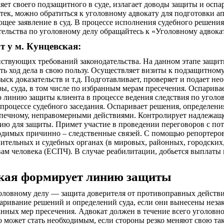
ляет своего подзащитного в суде, излагает доводы защиты и осп
тек, можно обратиться к уголовному адвокату для подготовки а
щее заявление в суд. В процессе исполнения судебного решени
тельства по уголовному делу обращайтесь к «Уголовному адвокат
т у м. Кунцевская:
твующих требований законодательства. На данном этапе защитни
ь ход дела в свою пользу. Осуществляет визиты к подзащитному
ыск доказательств и т.д. Подготавливает, проверяет и подает не
ы, суда, в том числе по избранным мерам пресечения. Оспарива
ю линию защиты клиента в процессе ведения следствия по уголов
 процессе судебного заседания. Оспаривает решения, определени
печному, неправомерными действиями. Контролирует надлежаще
гию для защиты. Примет участие в проведении переговоров с п
одимых причинно – следственные связей. С помощью репортеро
ительных и судебных органах (в мировых, районных, городских, 
вам человека (ЕСПЧ). В случае реабилитации, добьется выплат
ская формирует линию защиты
головному делу — защита доверителя от противоправных действи
паривание решений и определений суда, если они вынесены нез
ных мер пресечения. Адвокат должен в течение всего уголовног
о может стать необходимым, если стороны резко меняют свою так