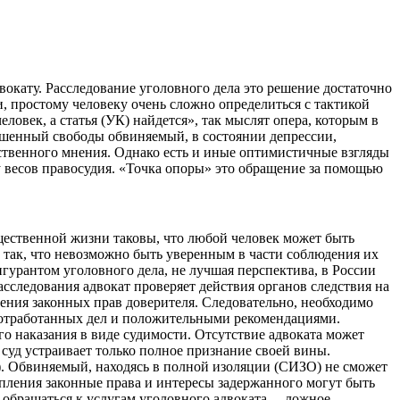
вокату. Расследование уголовного дела это решение достаточно
 простому человеку очень сложно определиться с тактикой
ловек, а статья (УК) найдется», так мыслят опера, которым в
ишенный свободы обвиняемый, в состоянии депрессии,
щественного мнения. Однако есть и иные оптимистичные взгляды
шу весов правосудия. «Точка опоры» это обращение за помощью
бщественной жизни таковы, что любой человек может быть
 так, что невозможно быть уверенным в части соблюдения их
игурантом уголовного дела, не лучшая перспектива, в России
асследования адвокат проверяет действия органов следствия на
шения законных прав доверителя. Следовательно, необходимо
 отработанных дел и положительными рекомендациями.
о наказания в виде судимости. Отсутствие адвоката может
и суд устраивает только полное признание своей вины.
о). Обвиняемый, находясь в полной изоляции (СИЗО) не сможет
пления законные права и интересы задержанного могут быть
о обращаться к услугам уголовного адвоката— ложное